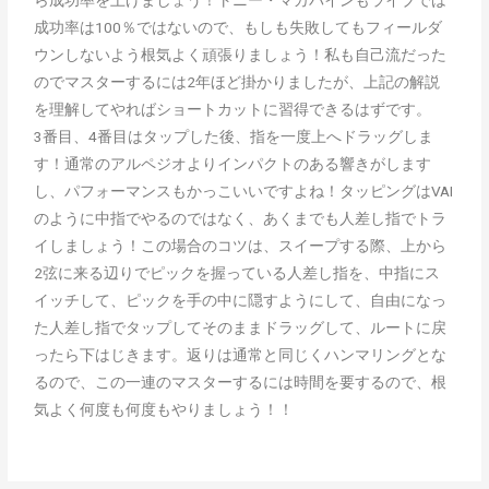
ら成功率を上げましょう！トニー・マカパインもライブでは
成功率は100％ではないので、もしも失敗してもフィールダ
ウンしないよう根気よく頑張りましょう！私も自己流だった
のでマスターするには2年ほど掛かりましたが、上記の解説
を理解してやればショートカットに習得できるはずです。
3番目、4番目はタップした後、指を一度上へドラッグしま
す！通常のアルペジオよりインパクトのある響きがします
し、パフォーマンスもかっこいいですよね！タッピングはVAI
のように中指でやるのではなく、あくまでも人差し指でトラ
イしましょう！この場合のコツは、スイープする際、上から
2弦に来る辺りでピックを握っている人差し指を、中指にス
イッチして、ピックを手の中に隠すようにして、自由になっ
た人差し指でタップしてそのままドラッグして、ルートに戻
ったら下はじきます。返りは通常と同じくハンマリングとな
るので、この一連のマスターするには時間を要するので、根
気よく何度も何度もやりましょう！！