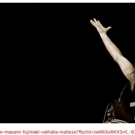
rview-masami-fujimaki-valhalla-malteze?fbclid=IwAR0ixRKXSn