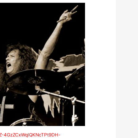
f_-BZ-4GzZCxWqlQKNcTPt9DH-