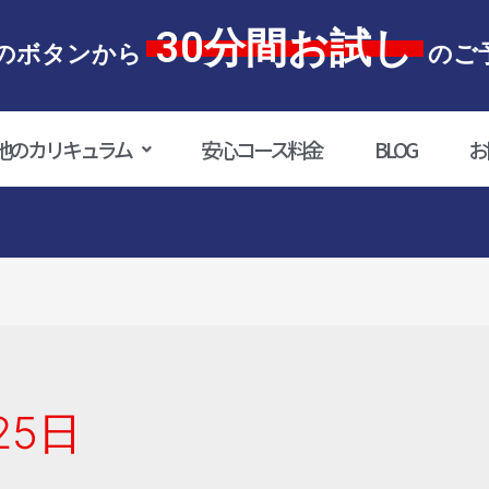
30分間お試し
のボタンから
のご
他のカリキュラム
安心コース料金
BLOG
お
25日