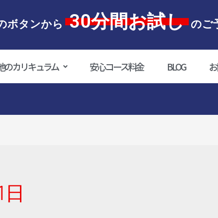
30分間お試し
のボタンから
のご
他のカリキュラム
安心コース料金
BLOG
お
1日