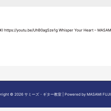
I https://youtu.be/UhB0agSze1g Whisper Your Heart – MASAM
right © 2026
サミーズ・ギター教室
| Powered by MASAMI FUJ